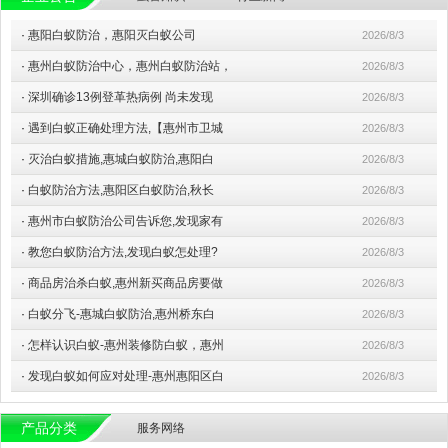
·
惠阳白蚁防治，惠阳灭白蚁公司
2026/8/3
·
惠州白蚁防治中心，惠州白蚁防治站，
2026/8/3
·
深圳确诊13例登革热病例 尚未发现
2026/8/3
·
遇到白蚁正确处理方法,【惠州市卫城
2026/8/3
·
灭治白蚁措施,惠城白蚁防治,惠阳白
2026/8/3
·
白蚁防治方法,惠阳区白蚁防治,秋长
2026/8/3
·
惠州市白蚁防治公司告诉您,发现家有
2026/8/3
·
教您白蚁防治方法,发现白蚁怎处理?
2026/8/3
·
商品房治杀白蚁,惠州新买商品房要做
2026/8/3
·
白蚁分飞-惠城白蚁防治,惠州桥东白
2026/8/3
·
怎样认识白蚁-惠州装修防白蚁，惠州
2026/8/3
·
发现白蚁如何应对处理-惠州惠阳区白
2026/8/3
产品分类
服务网络