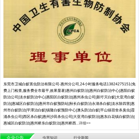
东莞市卫城白蚁害虫防治有限公司-惠州分公司,24小时服务电话13824275151(免
费上门检查,服务费全市最平,效果显著)惠州白蚁防治|惠州白蚁防治中心|惠阳白蚁
防治公司|淡水蚁防治中心|惠阳区白蚁防治|惠州杀虫公司|新圩灭白蚁|大亚湾白蚁
防治|惠城区白蚁防治|惠州市白蚁预防站|秋长白蚁防治永湖杀白蚁|淡水除四害|惠
州市白蚁防治|平潭治白蚁|镇隆白蚁预防中心|澳头防治白蚁|平山镇宿舍杀臭虫|霞
涌杀虫公司|西区杀白蚁|惠州沙田杀虫公司|大亚湾白蚁防治|惠东白花镇白蚁防治|
惠城区白蚁防治|惠州桥东白蚁防治|惠州桥西...
详细>>
企业公告
虫害知识
行业新闻