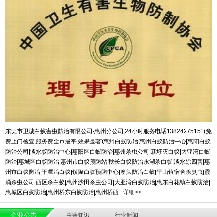
东莞市卫城白蚁害虫防治有限公司-惠州分公司,24小时服务电话13824275151(免
费上门检查,服务费全市最平,效果显著)惠州白蚁防治|惠州白蚁防治中心|惠阳白蚁
防治公司|淡水蚁防治中心|惠阳区白蚁防治|惠州杀虫公司|新圩灭白蚁|大亚湾白蚁
防治|惠城区白蚁防治|惠州市白蚁预防站|秋长白蚁防治永湖杀白蚁|淡水除四害|惠
州市白蚁防治|平潭治白蚁|镇隆白蚁预防中心|澳头防治白蚁|平山镇宿舍杀臭虫|霞
涌杀虫公司|西区杀白蚁|惠州沙田杀虫公司|大亚湾白蚁防治|惠东白花镇白蚁防治|
惠城区白蚁防治|惠州桥东白蚁防治|惠州桥西...
详细>>
企业公告
虫害知识
行业新闻