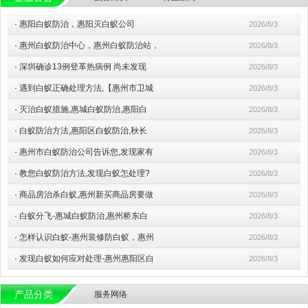
·
惠阳白蚁防治，惠阳灭白蚁公司
2026/8/3
·
惠州白蚁防治中心，惠州白蚁防治站，
2026/8/3
·
深圳确诊13例登革热病例 尚未发现
2026/8/3
·
遇到白蚁正确处理方法,【惠州市卫城
2026/8/3
·
灭治白蚁措施,惠城白蚁防治,惠阳白
2026/8/3
·
白蚁防治方法,惠阳区白蚁防治,秋长
2026/8/3
·
惠州市白蚁防治公司告诉您,发现家有
2026/8/3
·
教您白蚁防治方法,发现白蚁怎处理?
2026/8/3
·
商品房治杀白蚁,惠州新买商品房要做
2026/8/3
·
白蚁分飞-惠城白蚁防治,惠州桥东白
2026/8/3
·
怎样认识白蚁-惠州装修防白蚁，惠州
2026/8/3
·
发现白蚁如何应对处理-惠州惠阳区白
2026/8/3
产品分类
服务网络