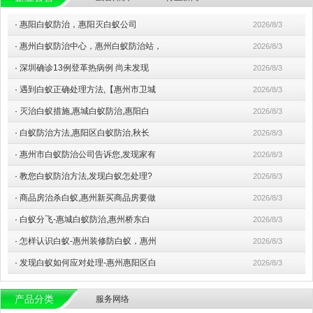
·
惠阳白蚁防治，惠阳灭白蚁公司
2026/8/3
·
惠州白蚁防治中心，惠州白蚁防治站，
2026/8/3
·
深圳确诊13例登革热病例 尚未发现
2026/8/3
·
遇到白蚁正确处理方法,【惠州市卫城
2026/8/3
·
灭治白蚁措施,惠城白蚁防治,惠阳白
2026/8/3
·
白蚁防治方法,惠阳区白蚁防治,秋长
2026/8/3
·
惠州市白蚁防治公司告诉您,发现家有
2026/8/3
·
教您白蚁防治方法,发现白蚁怎处理?
2026/8/3
·
商品房治杀白蚁,惠州新买商品房要做
2026/8/3
·
白蚁分飞-惠城白蚁防治,惠州桥东白
2026/8/3
·
怎样认识白蚁-惠州装修防白蚁，惠州
2026/8/3
·
发现白蚁如何应对处理-惠州惠阳区白
2026/8/3
产品分类
服务网络