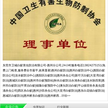
东莞市卫城白蚁害虫防治有限公司-惠州分公司,24小时服务电话13824275151(免
费上门检查,服务费全市最平,效果显著)惠州白蚁防治|惠州白蚁防治中心|惠阳白蚁
防治公司|淡水蚁防治中心|惠阳区白蚁防治|惠州杀虫公司|新圩灭白蚁|大亚湾白蚁
防治|惠城区白蚁防治|惠州市白蚁预防站|秋长白蚁防治永湖杀白蚁|淡水除四害|惠
州市白蚁防治|平潭治白蚁|镇隆白蚁预防中心|澳头防治白蚁|平山镇宿舍杀臭虫|霞
涌杀虫公司|西区杀白蚁|惠州沙田杀虫公司|大亚湾白蚁防治|惠东白花镇白蚁防治|
惠城区白蚁防治|惠州桥东白蚁防治|惠州桥西...
详细>>
企业公告
虫害知识
行业新闻