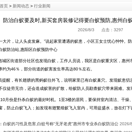
首页
>
新闻动态
>
行业新闻
防治白蚁要及时,新买套房装修记得要白蚁预防,惠州白
2026/8/3 点击：
3297
一大片，让人头皮发麻。”说起家里遭遇的蚁患，小区王女士忧心忡忡。防
白蚁防治站,惠阳区白蚁预防中心
城区街道部分社区也发现白蚁，工作人员说，我区是白蚁重灾区，惠州
率约为46％，部分街道的蚁害发生率高达80％左右。
提醒，有长翅膀的黑蚂蚁往外飞，说明家里已有白蚁巢穴。发现蚁患切
不仅徒劳无功，还会造成蚁害的扩散，给蚁防人员勘查蚁穴带来困难。发
10月份是扑杀白蚁的最好时机。1至3楼的居民，要保持室内清洁、干燥
窗，防止白蚁飞入；如发现有翅繁殖蚁飞入室内，可用盆盛水，放在灯下
：
白蚁的习性及危害,白蚊号称“无牙老虎”惠州市专业杀白蚁防治公
2026/8