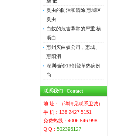
袭 低
臭虫的防治和清除,惠城区
臭虫
白蚁的危害异常的严重,横
沥白
惠州灭白蚁公司，惠城、
惠阳消
深圳确诊13例登革热病例
尚
联系我们 Contact
地 址：（详情见联系卫城）
手 机：138 2427 5151
免费热线：4006 846 998
Q Q：
502396127