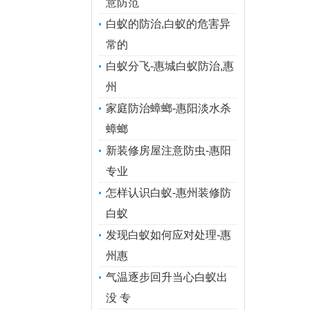
意防范
白蚁的防治,白蚁的危害异
常的
白蚁分飞-惠城白蚁防治,惠
州
家庭防治蟑螂-惠阳淡水杀
蟑螂
新装修房屋注意防虫-惠阳
专业
怎样认识白蚁-惠州装修防
白蚁
发现白蚁如何应对处理-惠
州惠
气温逐步回升当心白蚁出
没 专