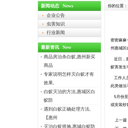
新闻动态 News
你的位置：
企业公告
虫害知识
行业新闻
密密麻麻
最新资讯 New
州惠城区
商品房治杀白蚁,惠州新买
近日，惠
商品
蚁害发生
专家说明怎样灭白蚁才有
工作人员
效果,
此类做法
白蚁灭治的方法,惠城区白
5月份至
蚁防
或安装纱
遇到白蚁正确处理方法,
【惠州
上一篇
灭治白蚁措施,惠城白蚁防