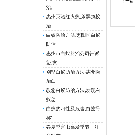
下一篇
治,
惠州灭治红火蚁,杀黑蚂蚁,
治
白蚁防治方法,惠阳区白蚁
防治
惠州市白蚁防治公司告诉
您,发
别墅白蚁防治方法-惠州防
治白
教您白蚁防治方法,发现白
蚁怎
白蚁的习性及危害,白蚊号
称“
春夏季害虫高发季节，注