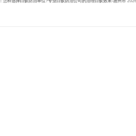
：
怎样选择白蚁防治单位?专业白蚁防治公司的治理白蚁效果-惠州市
2026