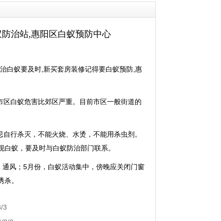
蚁防治站,惠阳区白蚁预防中心
治白蚁要及时,新买套房装修记得要白蚁预防,惠
市区白蚁危害比郊区严重。目前市区一般街道的
忌自行杀灭，不能火烧、水烫，不能用杀虫剂。
现白蚁，要及时与白蚁防治部门联系。
、通风；5月份，白蚁活动集中，傍晚应关闭门窗
诱杀。
/3