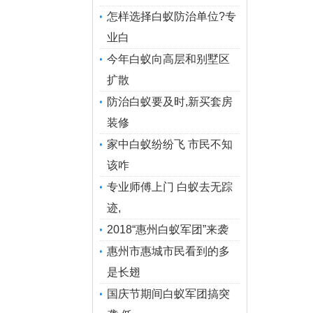
怎样选择白蚁防治单位?专
业白
今年白蚁向高层和别墅区
扩散
防治白蚁要及时,新买套房
装修
家中白蚁纷纷飞 市民不知
该咋
专业师傅上门 白蚁去无踪
迹,
2018“惠州白蚁军团”来袭
惠州市惠城市民看到的多
是长翅
国庆节期间白蚁军团搞突