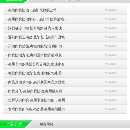
·
惠阳白蚁防治，惠阳灭白蚁公司
2026/8/3
·
惠州白蚁防治中心，惠州白蚁防治站，
2026/8/3
·
深圳确诊13例登革热病例 尚未发现
2026/8/3
·
遇到白蚁正确处理方法,【惠州市卫城
2026/8/3
·
灭治白蚁措施,惠城白蚁防治,惠阳白
2026/8/3
·
白蚁防治方法,惠阳区白蚁防治,秋长
2026/8/3
·
惠州市白蚁防治公司告诉您,发现家有
2026/8/3
·
教您白蚁防治方法,发现白蚁怎处理?
2026/8/3
·
商品房治杀白蚁,惠州新买商品房要做
2026/8/3
·
白蚁分飞-惠城白蚁防治,惠州桥东白
2026/8/3
·
怎样认识白蚁-惠州装修防白蚁，惠州
2026/8/3
·
发现白蚁如何应对处理-惠州惠阳区白
2026/8/3
产品分类
服务网络