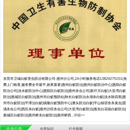
东莞市卫城白蚁害虫防治有限公司-惠州分公司,24小时服务电话13824275151(免
费上门检查,服务费全市最平,效果显著)惠州白蚁防治|惠州白蚁防治中心|惠阳白蚁
防治公司|淡水蚁防治中心|惠阳区白蚁防治|惠州杀虫公司|新圩灭白蚁|大亚湾白蚁
防治|惠城区白蚁防治|惠州市白蚁预防站|秋长白蚁防治永湖杀白蚁|淡水除四害|惠
州市白蚁防治|平潭治白蚁|镇隆白蚁预防中心|澳头防治白蚁|平山镇宿舍杀臭虫|霞
涌杀虫公司|西区杀白蚁|惠州沙田杀虫公司|大亚湾白蚁防治|惠东白花镇白蚁防治|
惠城区白蚁防治|惠州桥东白蚁防治|惠州桥西...
详细>>
企业公告
虫害知识
行业新闻