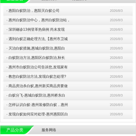
·
惠阳白蚁防治，惠阳灭白蚁公司
2026/8/3
·
惠州白蚁防治中心，惠州白蚁防治站，
2026/8/3
·
深圳确诊13例登革热病例 尚未发现
2026/8/3
·
遇到白蚁正确处理方法,【惠州市卫城
2026/8/3
·
灭治白蚁措施,惠城白蚁防治,惠阳白
2026/8/3
·
白蚁防治方法,惠阳区白蚁防治,秋长
2026/8/3
·
惠州市白蚁防治公司告诉您,发现家有
2026/8/3
·
教您白蚁防治方法,发现白蚁怎处理?
2026/8/3
·
商品房治杀白蚁,惠州新买商品房要做
2026/8/3
·
白蚁分飞-惠城白蚁防治,惠州桥东白
2026/8/3
·
怎样认识白蚁-惠州装修防白蚁，惠州
2026/8/3
·
发现白蚁如何应对处理-惠州惠阳区白
2026/8/3
产品分类
服务网络