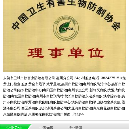
东莞市卫城白蚁害虫防治有限公司-惠州分公司,24小时服务电话13824275151(免
费上门检查,服务费全市最平,效果显著)惠州白蚁防治|惠州白蚁防治中心|惠阳白蚁
防治公司|淡水蚁防治中心|惠阳区白蚁防治|惠州杀虫公司|新圩灭白蚁|大亚湾白蚁
防治|惠城区白蚁防治|惠州市白蚁预防站|秋长白蚁防治永湖杀白蚁|淡水除四害|惠
州市白蚁防治|平潭治白蚁|镇隆白蚁预防中心|澳头防治白蚁|平山镇宿舍杀臭虫|霞
涌杀虫公司|西区杀白蚁|惠州沙田杀虫公司|大亚湾白蚁防治|惠东白花镇白蚁防治|
惠城区白蚁防治|惠州桥东白蚁防治|惠州桥西...
详细>>
企业公告
虫害知识
行业新闻